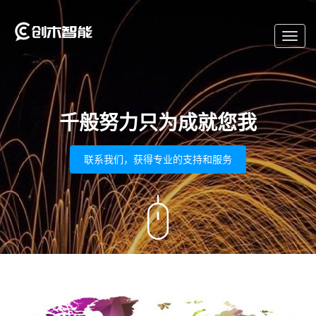
Toggl
navig
千般努力只为成就您我
联系我们，获得专业的支持和服务